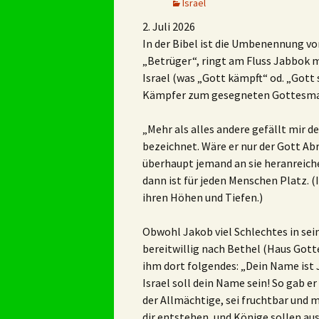
Israel
2. Juli 2026
In der Bibel ist die Umbenennung von
„Betrüger“, ringt am Fluss Jabbok m
Israel (was „Gott kämpft“ od. „Gott
Kämpfer zum gesegneten Gottesman
„Mehr als alles andere gefällt mir d
bezeichnet. Wäre er nur der Gott Abr
überhaupt jemand an sie heranreiche
dann ist für jeden Menschen Platz. (
ihren Höhen und Tiefen.)
Obwohl Jakob viel Schlechtes in sein
bereitwillig nach Bethel (Haus Gott
ihm dort folgendes: „Dein Name ist
Israel soll dein Name sein! So gab e
der Allmächtige, sei fruchtbar und m
dir entstehen, und Könige sollen a