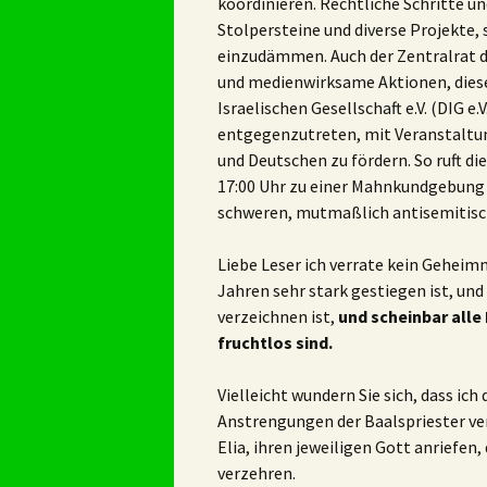
koordinieren. Rechtliche Schritte 
Stolpersteine und diverse Projekte,
einzudämmen. Auch der Zentralrat de
und medienwirksame Aktionen, diese
Israelischen Gesellschaft e.V. (DIG 
entgegenzutreten, mit Veranstaltu
und Deutschen zu fördern. So ruft di
17:00 Uhr zu einer Mahnkundgebung 
schweren, mutmaßlich antisemitisch 
Liebe Leser ich verrate kein Geheimn
Jahren sehr stark gestiegen ist, und
verzeichnen ist,
und scheinbar all
fruchtlos sind.
Vielleicht wundern Sie sich, dass i
Anstrengungen der Baalspriester ve
Elia, ihren jeweiligen Gott anriefe
verzehren.