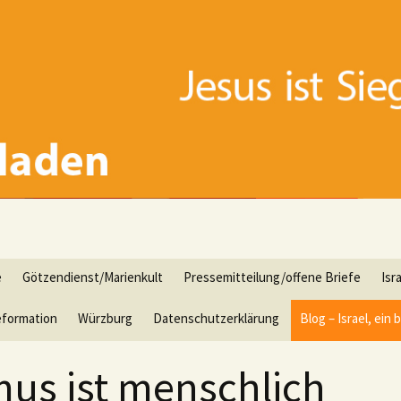
e
Götzendienst/Marienkult
Pressemitteilung/offene Briefe
Isr
formation
Würzburg
Datenschutzerklärung
Blog – Israel, ei
mus ist menschlich