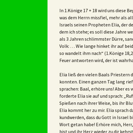
In 1.Könige 17 + 18 wird uns diese Be
was dem Herrn missfiel, mehr als all
Israels seinen Propheten Elia, der de
dem ich stehe; es soll diese Jahre
als 3 Jahren schlimmster Dürre, san
Volk: … Wie lange hinket ihr auf bei
so wandelt ihm nach“ (1.Könige 18,2
Feuer antworten wird, der ist wahrha
Elia ließ den vielen Baals Priestern 
konnten. Einen ganzen Tag lang rie
sprachen: Baal, erhöre uns! Aber es 
forderte Elia sie auf und sprach: „Ru
Spießen nach ihrer Weise, bis ihr Bl
Elia kommt her zu mir. Elia sprach d
kundwerden, dass du Gott in Israel b
Wort getan habe! Erhöre mich, Herr, 
bist und ihr Herz wieder zu dir kehrs