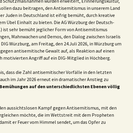
und Schutzmaßnahmen wurden erweitert, Erinnerungskultur,
 sollen dazu beitragen, den Antisemitismus in unserem Land
r Juden in Deutschland ist eifrig bemüht, durch kreative
m Übel Einhalt zu bieten. Die AG Würzburg der Deutsch-
e.V.) ist sehr bemüht jeglicher Form von Antisemitismus
ngen, Mahnwachen und Demos, den Dialog zwischen Israelis
e DIG Würzburg, am Freitag, den 24.Juli 2026, in Würzburg um
gegen antisemitische Gewalt auf, als Reaktion auf einen
motivierten Angriff auf ein DIG-Mitglied in Höchberg.
is, dass die Zahl antisemitischer Vorfälle in den letzten
 auch im Jahr 2026 erneut ein dramatischer Anstieg zu
e Bemühungen auf den unterschiedlichsten Ebenen völlig
ch den aussichtslosen Kampf gegen Antisemitismus, mit den
rgleichen möchte, die im Wettstreit mit dem Propheten
n, damit er Feuer vom Himmel sendet, um das Opfer zu