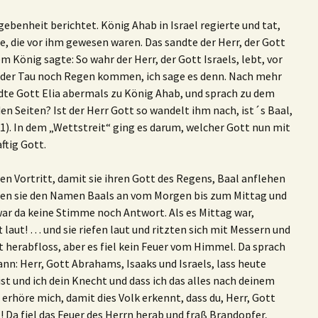
gebenheit berichtet. König Ahab in Israel regierte und tat,
e, die vor ihm gewesen waren. Das sandte der Herr, der Gott
m König sagte: So wahr der Herr, der Gott Israels, lebt, vor
 weder Tau noch Regen kommen, ich sage es denn. Nach mehr
dte Gott Elia abermals zu König Ahab, und sprach zu dem
den Seiten? Ist der Herr Gott so wandelt ihm nach, ist´s Baal,
1). In dem „Wettstreit“ ging es darum, welcher Gott nun mit
ftig Gott.
den Vortritt, damit sie ihren Gott des Regens, Baal anflehen
fen sie den Namen Baals an vom Morgen bis zum Mittag und
war da keine Stimme noch Antwort. Als es Mittag war,
ft laut! … und sie riefen laut und ritzten sich mit Messern und
ut herabfloss, aber es fiel kein Feuer vom Himmel. Da sprach
ann: Herr, Gott Abrahams, Isaaks und Israels, lass heute
ist und ich dein Knecht und dass ich das alles nach deinem
erhöre mich, damit dies Volk erkennt, dass du, Herr, Gott
t! Da fiel das Feuer des Herrn herab und fraß Brandopfer,