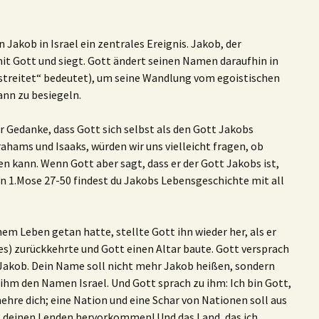
 Jakob in Israel ein zentrales Ereignis. Jakob, der
it Gott und siegt. Gott ändert seinen Namen daraufhin in
 streitet“ bedeutet), um seine Wandlung vom egoistischen
n zu besiegeln.
er Gedanke, dass Gott sich selbst als den Gott Jakobs
ahams und Isaaks, würden wir uns vielleicht fragen, ob
n kann. Wenn Gott aber sagt, dass er der Gott Jakobs ist,
In 1.Mose 27-50 findest du Jakobs Lebensgeschichte mit all
em Leben getan hatte, stellte Gott ihn wieder her, als er
es) zurückkehrte und Gott einen Altar baute. Gott versprach
 Jakob. Dein Name soll nicht mehr Jakob heißen, sondern
r ihm den Namen Israel. Und Gott sprach zu ihm: Ich bin Gott,
ehre dich; eine Nation und eine Schar von Nationen soll aus
us deinen Lenden hervorkommen! Und das Land, das ich