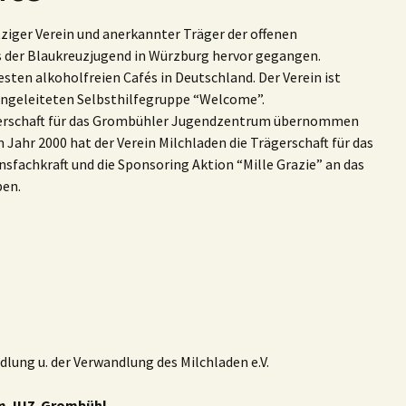
tziger Verein und anerkannter Träger der offenen
us der Blaukreuzjugend in Würzburg hervor gegangen.
testen alkoholfreien Cafés in Deutschland. Der Verein ist
 angeleiteten Selbsthilfegruppe “Welcome”.
rägerschaft für das Grombühler Jugendzentrum übernommen
m Jahr 2000 hat der Verein Milchladen die Trägerschaft für das
fachkraft und die Sponsoring Aktion “Mille Grazie” an das
ben.
ung u. der Verwandlung des Milchladen e.V.
 im JUZ-Grombühl