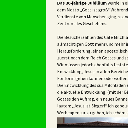
Das 30-jährige Jubiläum
wurde in e
dem Motto „Gott ist groß“ Während 
Verdienste von Menschen ging, stand 
Zentrum des Geschehens.
Die Besucherzahlen des Café Milchla
allmächtigen Gott mehr und mehr im
Herausforderung, einen apostolische
zuerst nach dem Reich Gottes und se
Wir müssen jedoch ebenfalls feststel
Entwicklung, Jesus in allen Bereiche
konform gehen können oder wollen
Die Entwicklung des sus.Milchladen e.
die aktuelle Entwicklung. (mit der B
Gottes den Auftrag, ein neues Banner
lauten: „Jesus ist Sieger!“ Ich gebe z
Werbeagentur zu geben, ich schämte