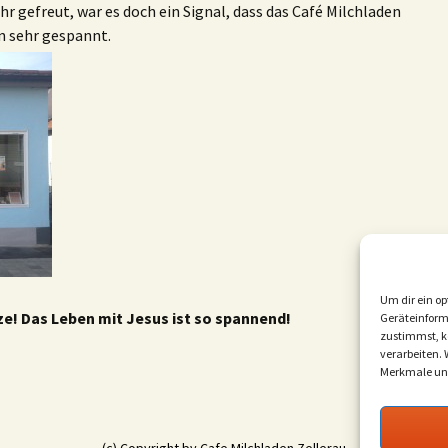
hr gefreut, war es doch ein Signal, dass das Café Milchladen
in sehr gespannt.
Um dir ein op
ze! Das Leben mit Jesus ist so spannend!
Geräteinform
zustimmst, kö
verarbeiten.
Merkmale und
(c) Copyright by
Cafe Milchladen Zellerau